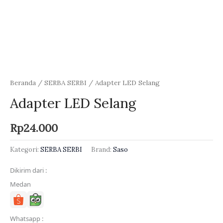
Beranda
/
SERBA SERBI
/ Adapter LED Selang
Adapter LED Selang
Rp
24.000
Kategori:
SERBA SERBI
Brand:
Saso
Dikirim dari :
Medan
Whatsapp :