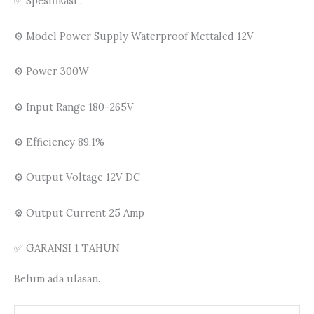
✅ Spesifikasi :
⚙️ Model Power Supply Waterproof Mettaled 12V
⚙️ Power 300W
⚙️ Input Range 180-265V
⚙️ Efficiency 89,1%
⚙️ Output Voltage 12V DC
⚙️ Output Current 25 Amp
✅ GARANSI 1 TAHUN
Belum ada ulasan.