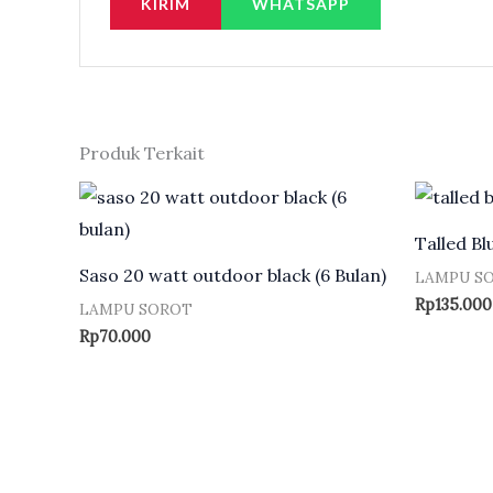
WHATSAPP
Produk Terkait
Talled B
Saso 20 watt outdoor black (6 Bulan)
LAMPU S
Rp
135.000
LAMPU SOROT
Rp
70.000