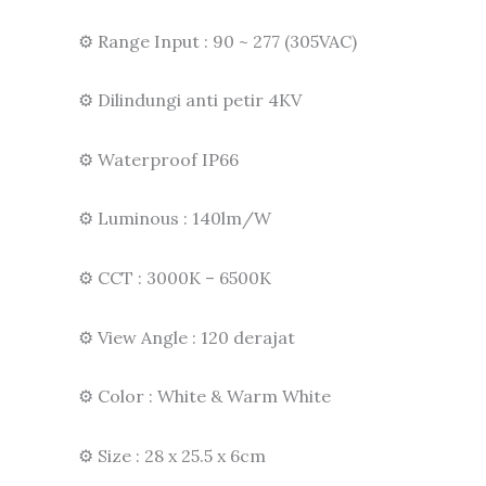
⚙️ Range Input : 90 ~ 277 (305VAC)
⚙️ Dilindungi anti petir 4KV
⚙️ Waterproof IP66
⚙️ Luminous : 140lm/W
⚙️ CCT : 3000K – 6500K
⚙️ View Angle : 120 derajat
⚙️ Color : White & Warm White
⚙️ Size : 28 x 25.5 x 6cm