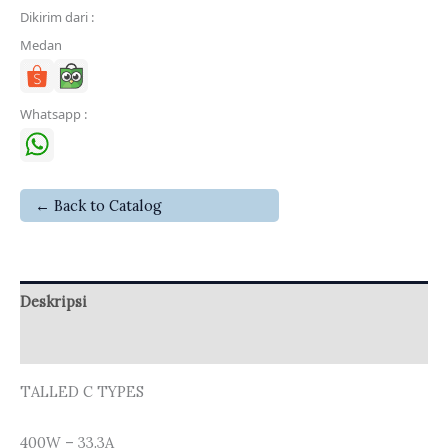
Dikirim dari :
Medan
Whatsapp :
← Back to Catalog
Deskripsi
Ulasan (0)
TALLED C TYPES
400W – 33.3A