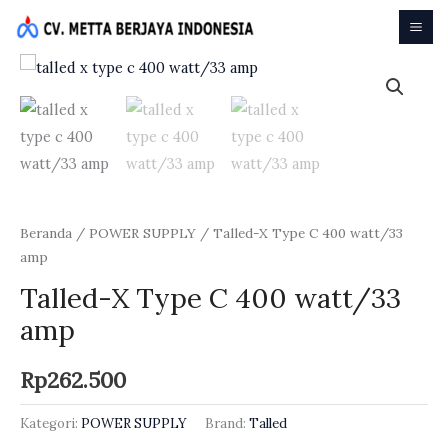
Lewati
ke
konten
Beranda
/
POWER SUPPLY
/ Talled-X Type C 400 watt/33
amp
Talled-X Type C 400 watt/33
amp
Rp
262.500
Kategori:
POWER SUPPLY
Brand:
Talled