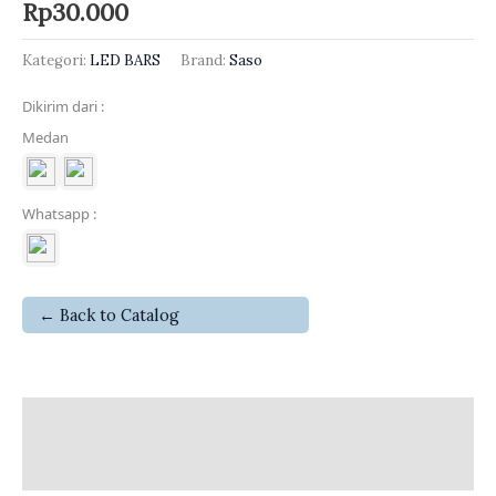
Rp
30.000
Kategori:
LED BARS
Brand:
Saso
Dikirim dari :
Medan
Whatsapp :
← Back to Catalog
Deskripsi
Ulasan (0)